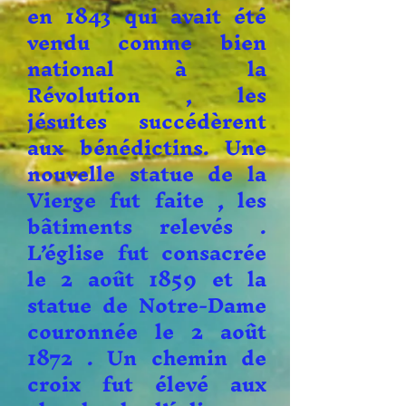
en 1843 qui avait été
vendu comme bien
national à la
Révolution , les
jésuites succédèrent
aux bénédictins. Une
nouvelle statue de la
Vierge fut faite , les
bâtiments relevés .
L’église fut consacrée
le 2 août 1859 et la
statue de Notre-Dame
couronnée le 2 août
1872 . Un chemin de
croix fut élevé aux