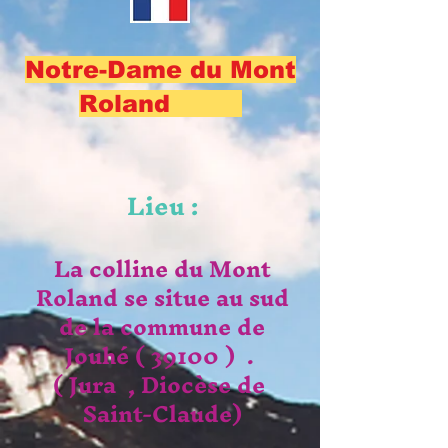
Notre-Dame du Mont
Roland
Lieu :
La colline du Mont
Roland se situe au sud
de la commune de
Jouhé ( 39100 ) .
( Jura , Diocèse de
Saint-Claude
)