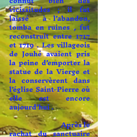
connut bien des
vicissitudes ; il fut
laissé à l’abandon,
tomba en ruines , fut
reconstruit entre 1717
et 1719 . Les villageois
de Jouhé avaient pris
la peine d’emporter la
statue de la Vierge et
la conservèrent dans
l’église Saint-Pierre où
elle est encore
aujourd’hui .
Après le
rachat du sanctuaire