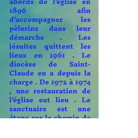
abords de l’église en
1896 afin
d’accompagner les
pèlerins dans leur
démarche . Les
jésuites quittent les
lieux en 1961 . Le
diocèse de Saint-
Claude en a depuis la
charge . De 1972 à 1974
, une restauration de
l’église eut lieu . Le
sanctuaire est une
étape sur le chemin de
Compostelle .