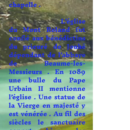
chapelle .
L’église
du Mont Roland fut
confié aux bénédictins
du prieuré de Jouhé
dépendant de l’abbaye
de Beaume-les-
Messieurs . En 1089
une bulle du Pape
Urbain II mentionne
l’église . Une statue de
la Vierge en majesté y
est vénérée . Au fil des
siècles le sanctuaire