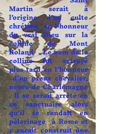
Saint
Martin serait à
l’origine d’un culte
chrétien en l’honneur
du vrai Dieu sur la
colline de Mont
Roland . Le nom de la
colline fut octroyé
plus tard en l’honneur
d’un preux chevalier,
neveu de Charlemagne
. Il se serait arrêté en
ce sanctuaire alors
qu’il se rendait en
pèlerinage à Rome et
y aurait construit une