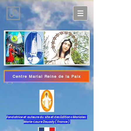
Centre Marial Reine de la Paix
Log In
Fondatrice et auteure du site et des Editions Mariales :
Marie-Laure Douady ( France )