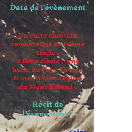
Date de l’évènement
:
Un culte chrétien
remonterait au IVème
siècle .
XIème siècle : une
bulle du Pape Urbain
II mentionne l’église
du Mont Roland .
Récit de
l'
évènement
: