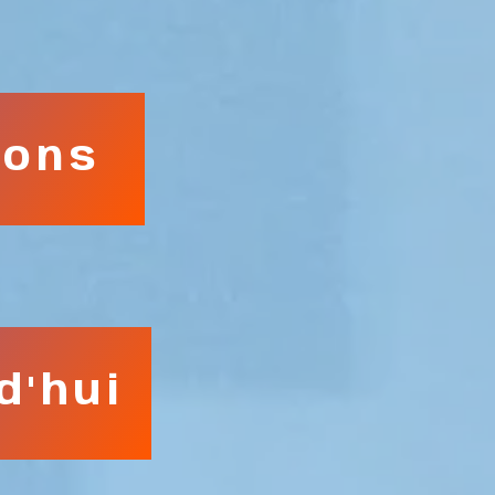
ions
d'hui