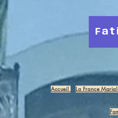
Fat
Accueil
La France Marial
Fam