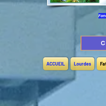
Fond
C
ACCUEIL
Lourdes
Fa