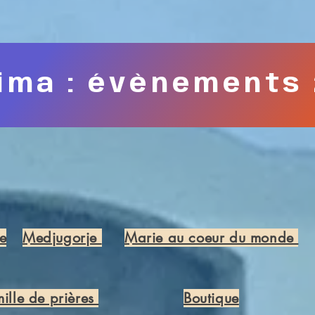
ima : évènements
e
Medjugorje
Marie au coeur du monde
ille de prières
Boutique