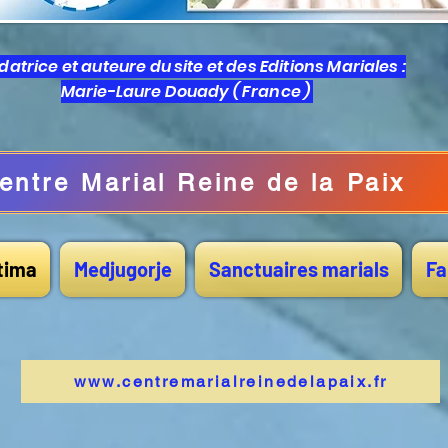
atrice et auteure du site et des Editions Mariales :
Marie-Laure Douady ( France )
entre Marial Reine de la Paix
tima
Medjugorje
Sanctuaires marials
Fa
www.centremarialreinedelapaix.fr