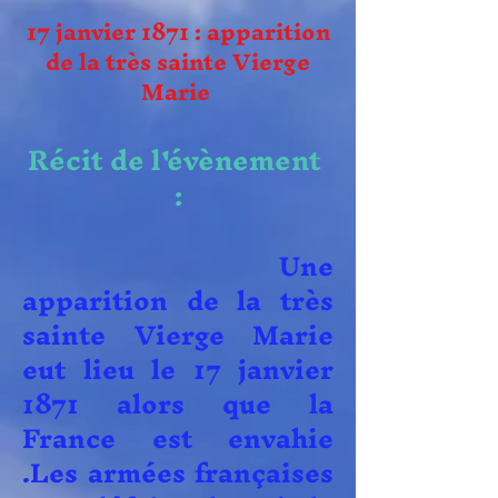
17 janvier 1871 : apparition
de la très sainte Vierge
Marie
Récit de l'évènement
:
Une
apparition de la très
sainte Vierge Marie
eut lieu le 17 janvier
1871 alors que la
France est envahie
.Les armées françaises