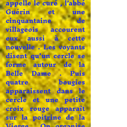
appelle le curé , l’abbé
Guérin et une
cinquantaine de
villageois accourent
eux aussi à cette
nouvelle . Les voyants
disent qu’un cercle se
forme autour de la
Belle Dame . Puis
quatre bougies
apparaissent dans le
cercle et une petite
croix rouge apparaît
sur la poitrine de la
Vierge . On organise