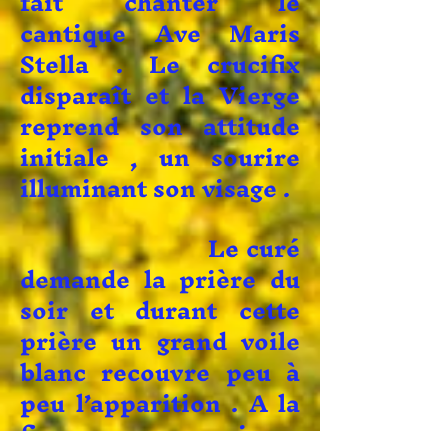
fait chanter le
cantique Ave Maris
Stella . Le crucifix
disparaît et la Vierge
reprend son attitude
initiale , un sourire
illuminant son visage .
Le curé
demande la prière du
soir et durant
cette
prière un grand voile
blanc recouvre peu à
peu l’apparition . A la
fin , son visage