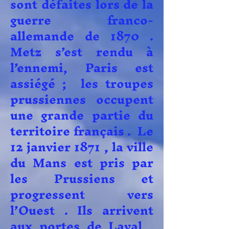
sont défaites lors de la
guerre franco-
allemande de 1870 .
Metz s’est rendu à
l’ennemi, Paris est
assiégé ; les troupes
prussiennes occupent
une grande partie du
territoire français . Le
12 janvier 1871 , la ville
du Mans est pris par
les Prussiens et
progressent vers
l’Ouest . Ils arrivent
aux portes de Laval ,