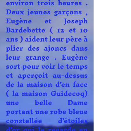
environ trois heures .
Deux jeunes garçons ,
Eugène et Joseph
Bardebette ( 12 et 10
ans ) aident leur père à
plier des ajoncs dans
leur grange . Eugène
sort pour voir le temps
et aperçoit au-dessus
de la maison d’en face
( la maison Guidecoq)
une belle Dame
portant une robe bleue
constellée d’étoiles
d’or qui le regarde en