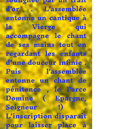
d’or . L’assemblée
entonne un cantique à
la Vierge qui
accompagne le chant
de ses mains tout en
regardant les enfants
d’une douceur infinie .
Puis l’assemblée
entonne un chant de
pénitence , le Parce
Domine ( Epargne,
Seigneur !) .
L’inscription disparaît
pour laisser place à