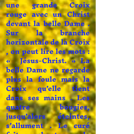
une grande Croix
rouge avec un Christ
devant la belle Dame .
Sur la branche
horizontale de la Croix
, on peut lire les mots :
« Jésus-Christ. » La
belle Dame ne regarde
plus la foule mais la
Croix qu’elle tient
dans ses mains . Les
quatre bougies,
jusqu’alors éteintes,
s’allument . Le curé