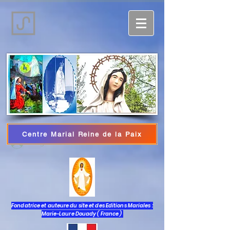
Centre Marial Reine de la Paix
Log In
Fondatrice et auteure du site et des Editions Mariales :
Marie-Laure Douady ( France )