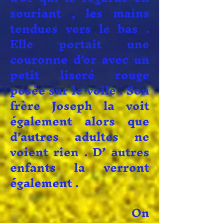
souriant , les mains
tendues vers le bas .
Elle portait une
couronne d’or avec un
petit liseré rouge
posée sur le voile . Son
frère Joseph la voit
également alors que
d’autres adultes ne
voient rien . D’ autres
enfants la verront
également .
On