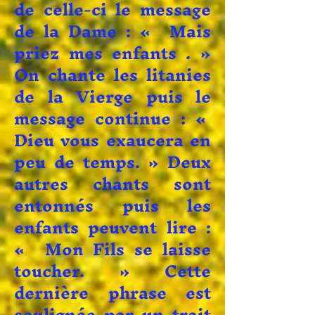
de celle-ci le message
de la Dame : « Mais
priez mes enfants . »
On chante les litanies
de la Vierge puis le
message continue : «
Dieu vous exaucera en
peu de temps. » Deux
autres chants sont
entonnés puis les
enfants peuvent lire :
« Mon Fils se laisse
toucher. » Cette
dernière phrase est
soulignée par un trait