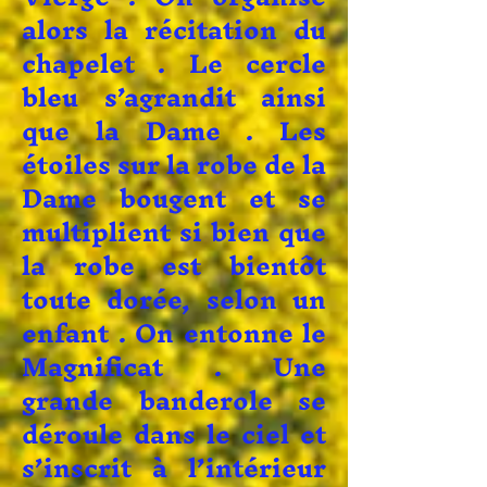
alors la récitation du
chapelet . Le cercle
bleu s’agrandit ainsi
que la Dame . Les
étoiles sur la robe de la
Dame bougent et se
multiplient si bien que
la robe est bientôt
toute dorée, selon un
enfant . On entonne le
Magnificat . Une
grande banderole se
déroule dans le ciel et
s’inscrit à l’intérieur