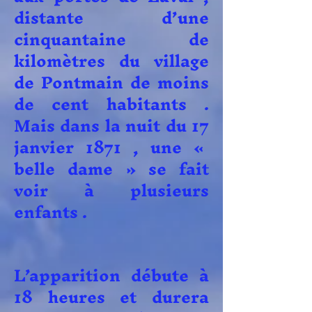
distante d’une
cinquantaine de
kilomètres du village
de Pontmain de moins
de cent habitants .
Mais dans la nuit du 17
janvier 1871 , une «
belle dame » se fait
voir à plusieurs
enfants .
L’apparition débute à
18 heures et durera