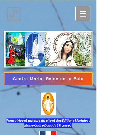
Centre Marial Reine de la Paix
Log In
Fondatrice et auteure du site et des Editions Mariales :
Marie-Laure Douady ( France )