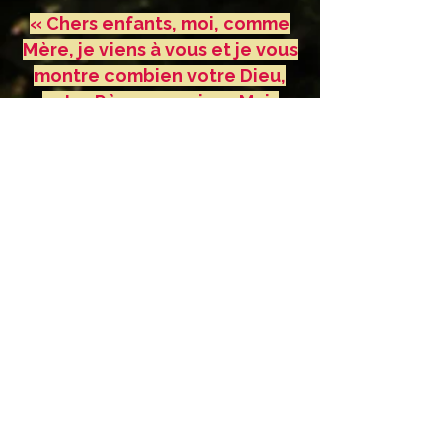
« Chers enfants, moi, comme
Mère, je viens à vous et je vous
montre combien votre Dieu,
votre Père vous aime. Mais
vous ?! Où êtes-vous, mes
enfants ?! Qu'est-ce qui vous
empêche de mettre mon Fils à
la première place ? Permettez,
mes enfants, à la bénédiction
de Dieu de tomber sur vous.
Que la paix de Dieu vous
environne. La paix que donne
mon Fils. Seulement Lui ! »
2 octobre 2005 , Apparition à
Mirjana