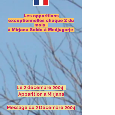
Les apparitions
exceptionnelles chaque 2 du
mois
à Mirjana Soldo à Medjugorje
Le 2 décembre 2004 ,
Apparition à Mirjana
Message du 2 Décembre 2004