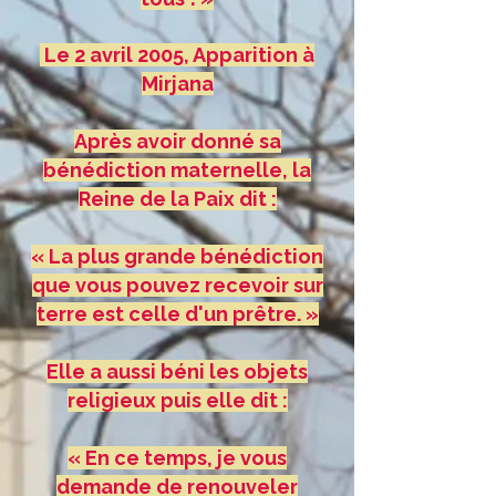
Le 2 avril 2005, Apparition à
Mirjana
Après avoir donné sa
bénédiction maternelle, la
Reine de la Paix dit :
« La plus grande bénédiction
que vous pouvez recevoir sur
terre est celle d'un prêtre. »
Elle a aussi béni les objets
religieux puis elle dit :
« En ce temps, je vous
demande de renouveler