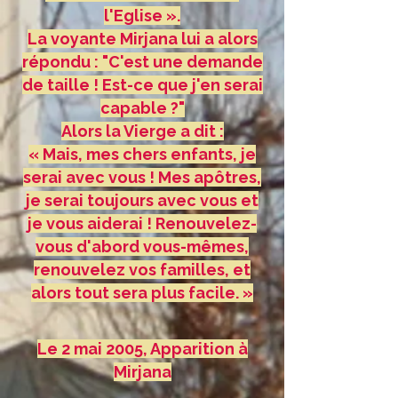
l'Eglise ».
La voyante Mirjana lui a alors
répondu : "C'est une demande
de taille ! Est-ce que j'en serai
capable ?"
Alors la Vierge a dit :
« Mais, mes chers enfants, je
serai avec vous ! Mes apôtres,
je serai toujours avec vous et
je vous aiderai ! Renouvelez-
vous d'abord vous-mêmes,
renouvelez vos familles, et
alors tout sera plus facile. »
Le 2 mai 2005, Apparition à
Mirjana