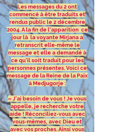
Les messages du 2 ont
commencé à être traduits et
rendus public le 2 décembre
2004. A la fin de l'apparition ce
jour là la voyante Mirjana a
retranscrit elle-même le
message et elle a demandé à
ce qu'il soit traduit pour les
personnes présentes. Voici ce
message de la Reine de la Paix
à Medjugorje :
« J'ai besoin de vous ! Je vous
appelle, je recherche votre
aide ! Réconciliez-vous avec
vous-mêmes, avec Dieu et
avec vos proches. Ainsi vous