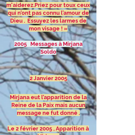
m'aiderez.Priez pour toux ceux
qui n’ont pas connu l’amour de
Dieu . Essuyez les larmes de
mon visage ! »
2005 Messages à Mirjana
Soldo
2 Janvier 2005
Mirjana eut l’apparition de la
Reine de la Paix mais aucun
message ne fut donné .
Le 2 février 2005 , Apparition à