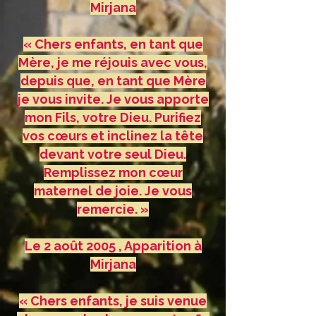
Mirjana
« Chers enfants, en tant que
Mère, je me réjouis avec vous,
depuis que, en tant que Mère
je vous invite. Je vous apporte
mon Fils, votre Dieu. Purifiez
vos cœurs et inclinez la tête
devant votre seul Dieu.
Remplissez mon cœur
maternel de joie. Je vous
remercie. »
Le 2 août 2005 , Apparition à
Mirjana
« Chers enfants, je suis venue