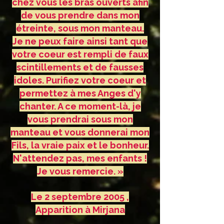
chez vous les bras ouverts afin
de vous prendre dans mon
étreinte, sous mon manteau.
Je ne peux faire ainsi tant que
votre coeur est rempli de faux
scintillements et de fausses
idoles. Purifiez votre coeur et
permettez à mes Anges d'y
chanter. A ce moment-là, je
vous prendrai sous mon
manteau et vous donnerai mon
Fils, la vraie paix et le bonheur.
N'attendez pas, mes enfants !
Je vous remercie. »
Le 2 septembre 2005 ,
Apparition à Mirjana