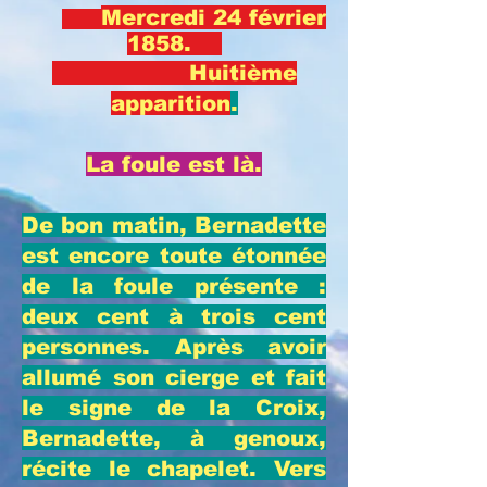
Mercredi 24 février
1858.
Huitième
apparition
.
La foule est là.
De bon matin, Bernadette
est encore toute étonnée
de la foule présente :
deux cent à trois cent
personnes. Après avoir
allumé son cierge et fait
le signe de la Croix,
Bernadette, à genoux,
récite le chapelet. Vers