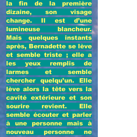
la fin de la première
dizaine, son visage
change. Il est d’une
lumineuse blancheur.
Mais quelques instants
après, Bernadette se lève
et semble triste ; elle a
les yeux remplis de
larmes et semble
chercher quelqu’un. Elle
lève alors la tête vers la
cavité extérieure et son
sourire revient. Elle
semble écouter et parler
à une personne mais à
nouveau personne ne