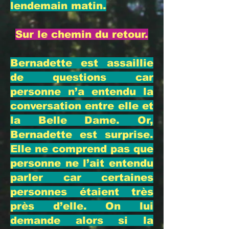
lendemain matin.
Sur le chemin du retour.
Bernadette est assaillie
de questions car
personne n’a entendu la
conversation entre elle et
la Belle Dame. Or,
Bernadette est surprise.
Elle ne comprend pas que
personne ne l’ait entendu
parler car certaines
personnes étaient très
près d’elle. On lui
demande alors si la