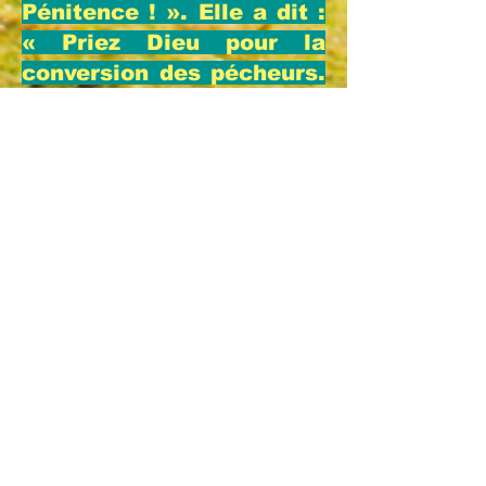
Pénitence ! ». Elle a dit :
« Priez Dieu pour la
conversion des pécheurs.
» Elle lui a aussi
demandé de « monter à
genoux et de baiser la
terre en pénitence pour
les pécheurs. »
Bernadette avait alors
acquiescé et la Dame lui
avait demandé si cela
l’ennuierait. Ella avait
fait non de la tête.
Une ferveur croissante.