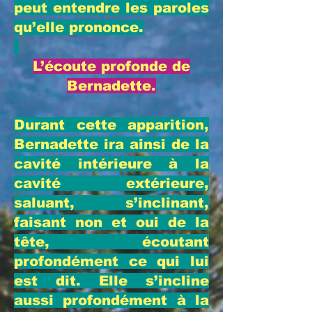
peut entendre les paroles
qu’elle prononce.
L’écoute profonde de
Bernadette.
Durant cette apparition,
Bernadette ira ainsi de la
cavité intérieure à la
cavité extérieure,
saluant, s’inclinant,
faisant non et oui de la
tête, écoutant
profondément ce qui lui
est dit. Elle s’incline
aussi profondément à la