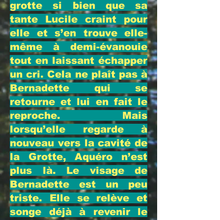
grotte si bien que sa
tante Lucile craint pour
elle et s’en trouve elle-
même à demi-évanouie
tout en laissant échapper
un cri. Cela ne plaît pas à
Bernadette qui se
retourne et lui en fait le
reproche. Mais
lorsqu’elle regarde à
nouveau vers la cavité de
la Grotte, Aquéro n’est
plus là. Le visage de
Bernadette est un peu
triste. Elle se relève et
songe déjà à revenir le