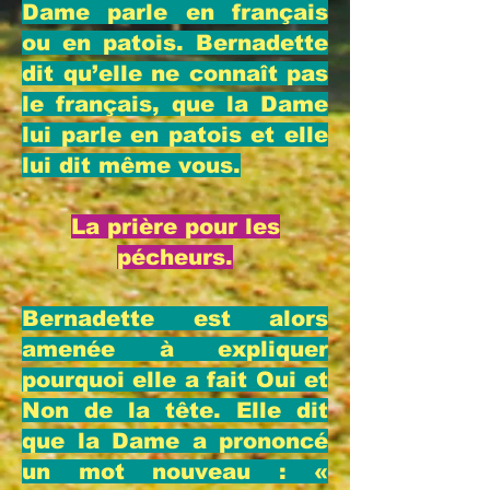
Dame parle en français
ou en patois. Bernadette
dit qu’elle ne connaît pas
le français, que la Dame
lui parle en patois et elle
lui dit même vous.
La prière pour les
pécheurs.
Bernadette est alors
amenée à expliquer
pourquoi elle a fait Oui et
Non de la tête. Elle dit
que la Dame a prononcé
un mot nouveau : «