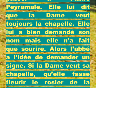
Peyramale. Elle lui dit
que la Dame veut
toujours la chapelle. Elle
lui a bien demandé son
nom mais elle n’a fait
que sourire. Alors l’abbé
a l’idée de demander un
signe. Si la Dame veut sa
chapelle, qu’elle fasse
fleurir le rosier de la
Grotte. Et l’abbé
d’ajouter : « si elle dit
son nom, et si elle fait
fleurir le rosier, nous lui
ferons bâtir une chapelle,
et elle ne sera pas «