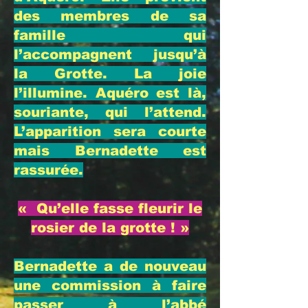
des membres de sa
famille qui
l’accompagnent jusqu’à
la Grotte. La joie
l’illumine. Aquéro est là,
souriante, qui l’attend.
L’apparition sera courte
mais Bernadette est
rassurée.
« Qu’elle fasse fleurir le
rosier de la grotte ! »
Bernadette a de nouveau
une commission à faire
passer à l’abbé