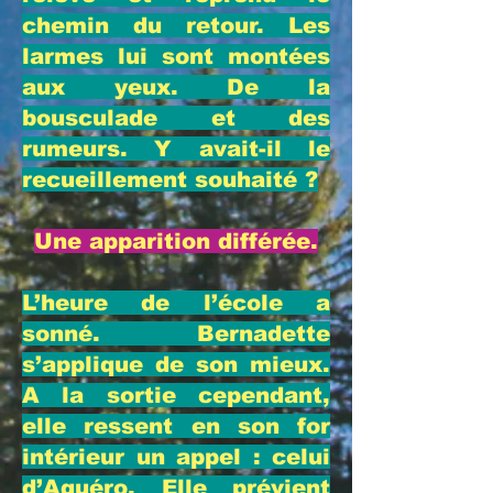
chemin du retour. Les
larmes lui sont montées
aux yeux. De la
bousculade et des
rumeurs. Y avait-il le
recueillement souhaité ?
Une apparition différée.
L’heure de l’école a
sonné. Bernadette
s’applique de son mieux.
A la sortie cependant,
elle ressent en son for
intérieur un appel : celui
d’Aquéro. Elle prévient