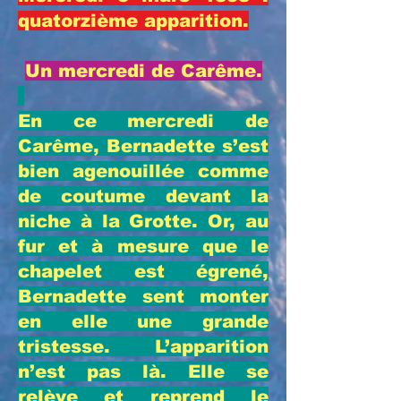
quatorzième apparition.
Un mercredi de Carême.
En ce mercredi de
Carême, Bernadette s’est
bien agenouillée comme
de coutume devant la
niche à la Grotte. Or, au
fur et à mesure que le
chapelet est égrené,
Bernadette sent monter
en elle une grande
tristesse. L’apparition
n’est pas là. Elle se
relève et reprend le