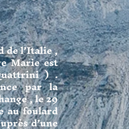
l’Italie ,
ge Marie est
attrini ) .
ence par la
hange , le 29
e au foulard
 auprès d’une