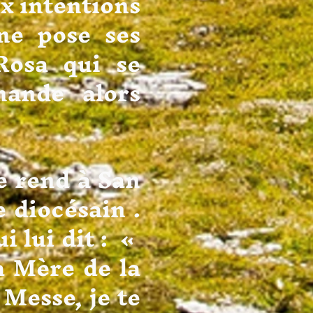
ux intentions
me pose ses
Rosa qui se
mande alors
nd à San
 diocésain .
i lui dit : «
a Mère de la
 Messe, je te