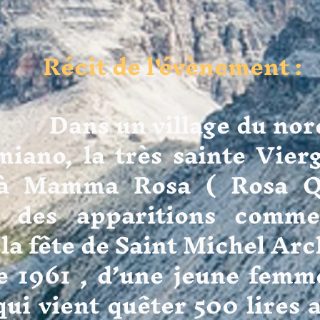
Récit de l'évènement :
 village du nord de 
iano, la très sainte Vier
à Mamma Rosa ( Rosa Qu
re des apparitions comm
n la fête de Saint Michel Arc
 1961 , d’une jeune femm
 qui vient quêter 500 lires