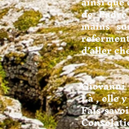
ainsi que 
de Padre
mains su
refermen
d’aller ch
En mai
Giovanni 
Là , elle 
Fais savo
Consolatio