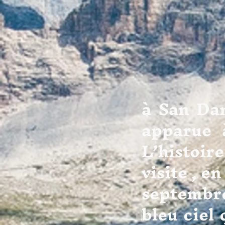
Dans un
à San Dam
apparue 
L’histoi
visite , e
septembre
bleu ciel