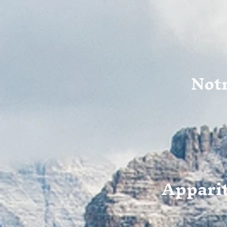
Not
Appariti