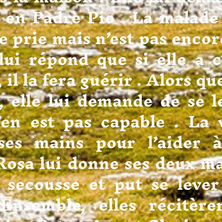
 en Padre Pio . La malad
 le prie mais n’est pas encor
 lui répond que si elle a 
 il la fera guérir . Alors q
e , elle lui demande de se 
en est pas capable . La v
ses mains pour l’aider à
sa lui donne ses deux mai
 secousse et put se lever 
Ensemble, elles récitère