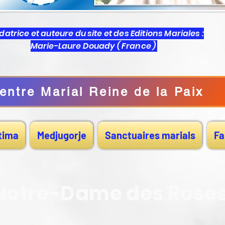
atrice et auteure du site et des Editions Mariales :
Marie-Laure Douady ( France )
entre Marial Reine de la Paix
tima
Medjugorje
Sanctuaires marials
Fa
Notre-Dame des Rose