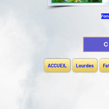
Fond
C
ACCUEIL
Lourdes
Fa