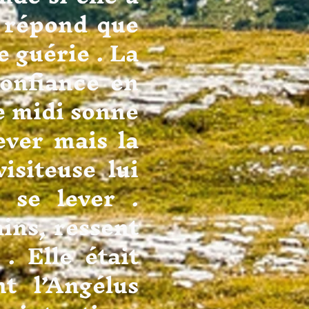
e répond que
e guérie . La
confiance en
ue midi sonne
lever mais la
isiteuse lui
 se lever .
ns, ressent
. Elle était
nt l’Angélus