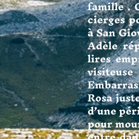
famille . 
cierges p
à San Gio
Adèle rép
lires emp
visiteuse
Embarrass
Rosa juste
d’une péri
pour mour
entre dan