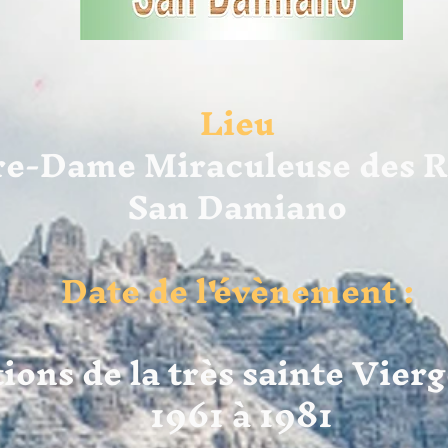
Lieu
re-Dame Miraculeuse des R
San Damiano
Date de l'évènement :
ons de la très sainte Vier
1961 à 1981