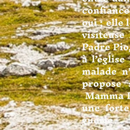
confiance
oui ; elle
visiteuse
Padre Pio,
à l’églis
malade n’
propose 
Mamma Ro
une forte
guérie . 