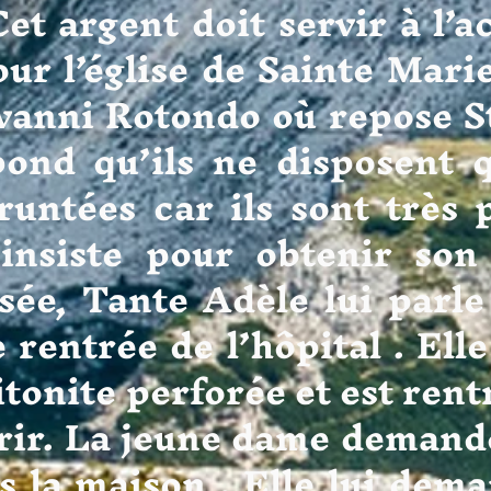
Cet argent doit servir à l’a
our l’église de Sainte Mari
vanni Rotondo où repose St
ond qu’ils ne disposent 
runtées car ils sont très 
 insiste pour obtenir so
ée, Tante Adèle lui parle
 rentrée de l’hôpital . Elle
tonite perforée et est rent
ir. La jeune dame demande 
s la maison . Elle lui dema