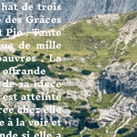
chat de trois
e des Grâces
 Pio . Tante
que de mille
pauvres . La
n offrande .
 de sa nièce
 est atteinte
rée chez elle
à la voir et
nde si elle a