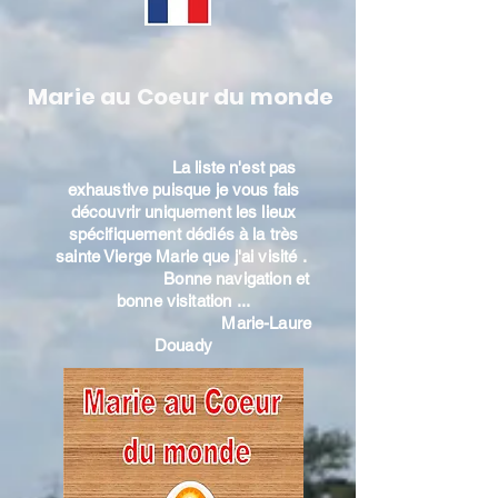
Marie au Coeur du monde
La liste n'est pas
exhaustive puisque je vous fais
découvrir uniquement les lieux
spécifiquement dédiés à la très
sainte Vierge Marie que j'ai visité .
Bonne navigation et
bonne visitation ...
Marie-Laure
Douady