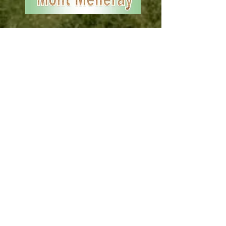
Mentions Légales
RGPD
Boutique
Accueil
La France Mariale
Medjugorje
Famille de prières
Marie au coeur du monde