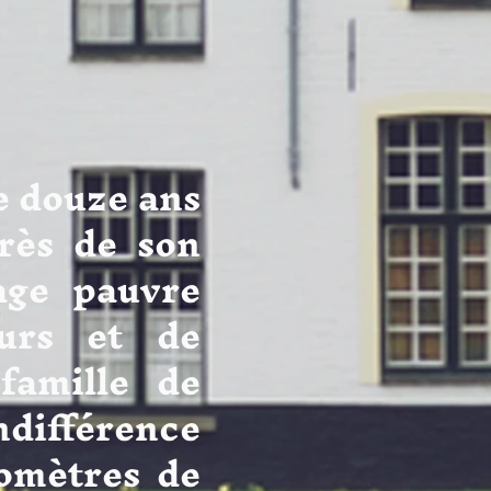
uze ans
près de son
age pauvre
urs et de
famille de
différence
lomètres de