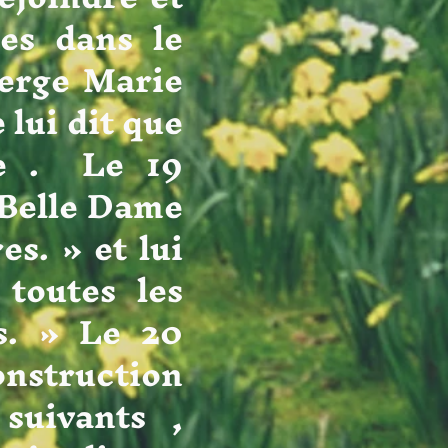
res dans le
Vierge Marie
 lui dit que
le . Le 19
a Belle Dame
es. » et lui
toutes les
s. » Le 20
onstruction
suivants ,