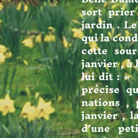
sort prier
jardin . Le
qui la cond
cette sou
janvier , à
lui dit : «
précise q
nations ,
janvier , 
d’une pet