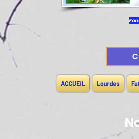
Fond
C
ACCUEIL
Lourdes
Fa
N