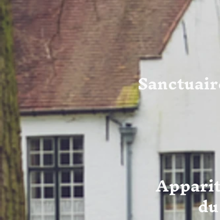
Sanctuair
Apparit
du