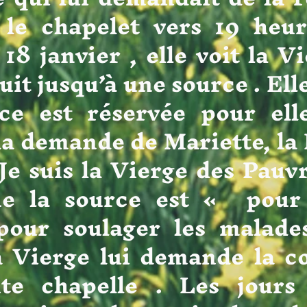
 le chapelet vers 19 heu
 18 janvier , elle voit la 
uit jusqu’à une source . Elle
rce est réservée pour el
 la demande de Mariette, l
 Je suis la Vierge des Pauvr
ue la source est « pour 
 pour soulager les malade
la Vierge lui demande la c
ite chapelle . Les jours 