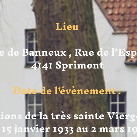
Lieu
e de Banneux , Rue de l’Esp
4141 Sprimont
Date de l'évènement :
ions de la très sainte Vier
 15 janvier 1933 au 2 mars 1