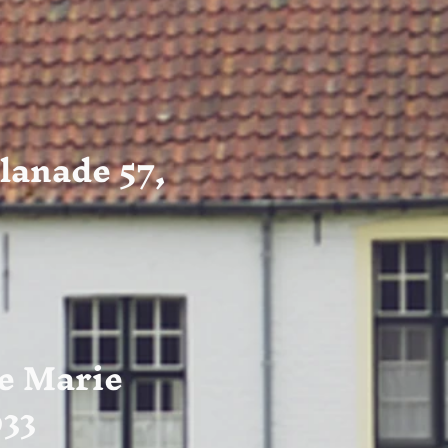
lanade 57,
ge Marie
933