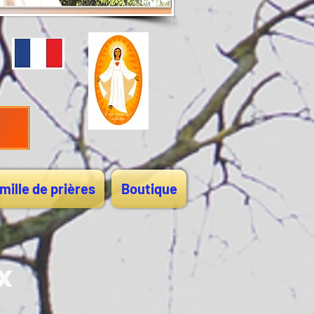
mille de prières
Boutique
ux