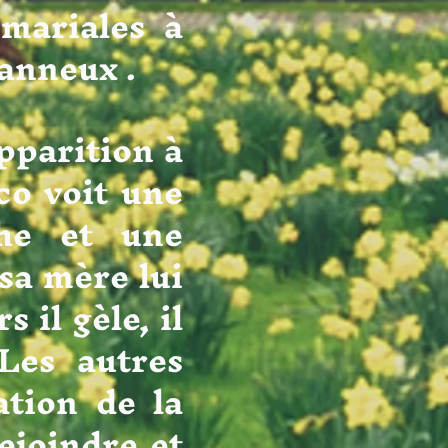
 mariales à
anneux .
rition à
co voit une
he et une
 sa mère lui
 il gèle, il
Les autres
tation de la
ejoindre et