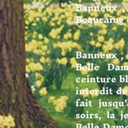
Banneux , 
Beauraing 
Lors de
Banneux , 
Belle Da
ceinture bl
interdit de
fait jusq
soirs, la j
Belle Dame