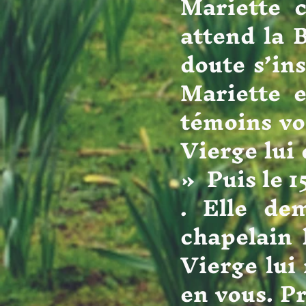
Mariette c
attend la 
doute s’ins
Mariette e
témoins voi
Vierge lui 
» Puis le 1
. Elle de
chapelain 
Vierge lui
en vous. Pr