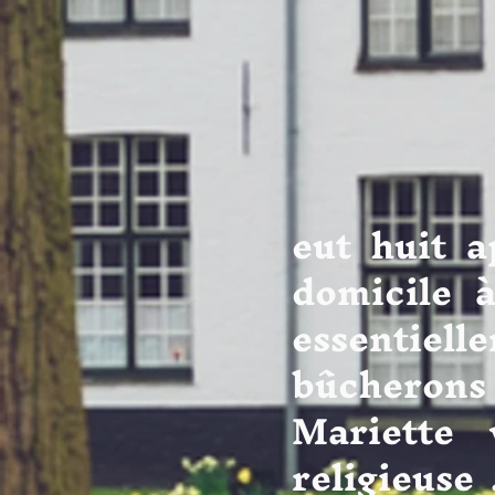
Mariet
eut huit a
domicile 
essentiel
bûcherons
Mariette 
religieuse