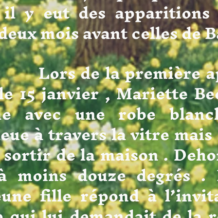
il y eut des apparitions
deux mois avant celles de B
 la première appa
le 15 janvier , Mariette Be
me avec une robe blanc
eue à travers la vitre mais
 sortir de la maison . Dehors
u’à moins douze degrés . 
eune fille répond à l’invi
 qui lui demandait de la r