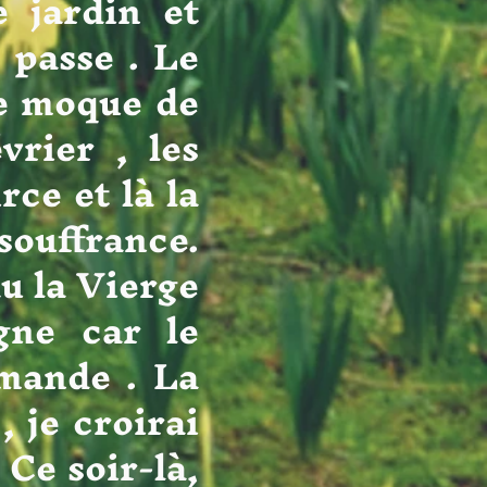
e jardin et
 passe . Le
 se moque de
vrier , les
rce et là la
 souffrance.
au la Vierge
gne car le
emande . La
 je croirai
 Ce soir-là,