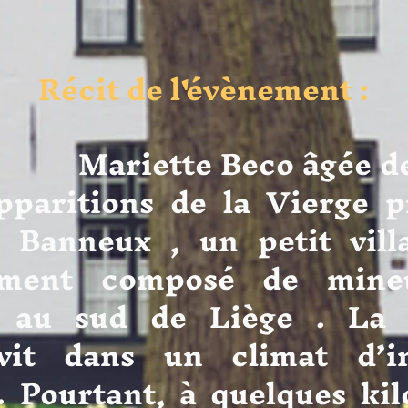
Récit de l'évènement :
te Beco âgée de do
pparitions de la Vierge 
à Banneux , un petit vill
lement composé de mine
 au sud de Liège . La 
vit dans un climat d’in
 . Pourtant, à quelques ki