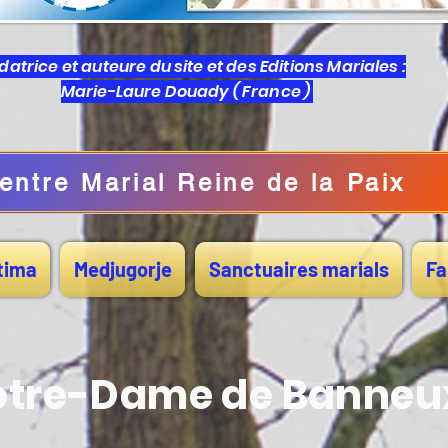
atrice et auteure du site et des Editions Mariales :
Marie-Laure Douady ( France )
entre Marial Reine de la Paix
tima
Medjugorje
Sanctuaires marials
Fa
otre-Dame de Banne