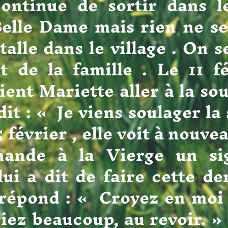
ontinue de sortir dans l
Belle Dame mais rien ne se
talle dans le village . On
t de la famille . Le 11 fé
ent Mariette aller à la sou
dit : « Je viens soulager la
5 février , elle voit à nouve
mande à la Vierge un si
lui a dit de faire cette d
 répond : « Croyez en moi ,
iez beaucoup, au revoir. »