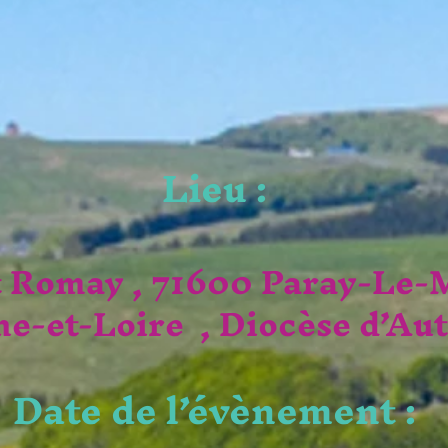
Lieu :
t Romay , 71600 Paray-Le-M
ne-et-Loire , Diocèse d’Au
Date de l’évènement :