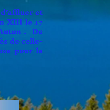
ffluer et
 XIII le 17
’Autun . De
ès de celle-
use pour la