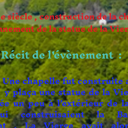
 siècle , construction de la c
nnement de la statue de la Vier
Récit de l'évènement
:
elle fut construite a
 y plaça une statue de la Vi
uée un peu à l’extérieur de la
ui construisaient la Ba
ent . La Vierge avait alo