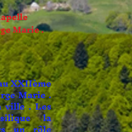
hapelle
ge Marie .
u XXIIème
erge Marie .
 ville . Les
silique la
rs un rôle