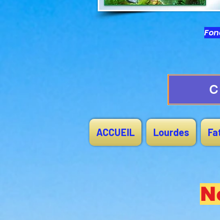
Fond
C
ACCUEIL
Lourdes
Fa
N