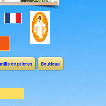
mille de prières
Boutique
omay