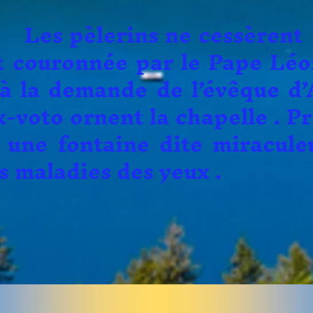
rins ne cessèrent d’a
t couronnée par le Pape Léon
6 à la demande de l’évêque d
voto ornent la chapelle . Pr
e une fontaine dite miracule
s maladies des yeux .