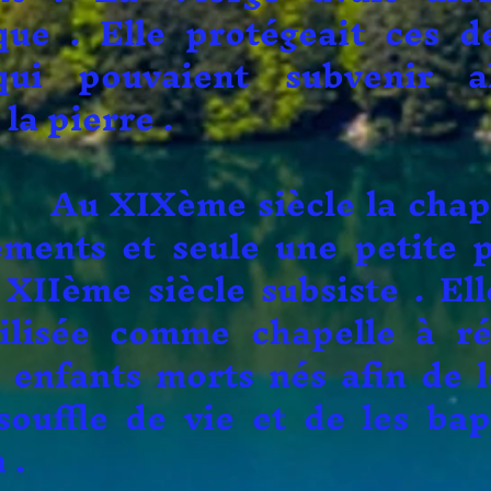
que . Elle protégeait ces d
qui pouvaient subvenir al
 la pierre .
e siècle la chapell
ments et seule une petite p
XIIème siècle subsiste . Ell
ilisée comme chapelle à r
 enfants morts nés afin de 
souffle de vie et de les bap
 .