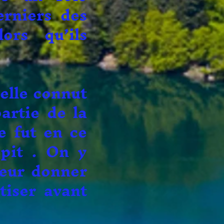
erniers des
ors qu’ils
e connut
artie de la
e fut en ce
épit . On y
leur donner
tiser avant