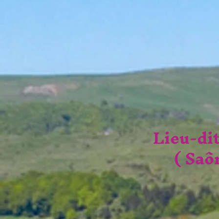
Lieu-di
( Saô