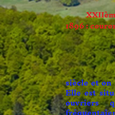
XXIIème
1896 : couro
Une chap
siècle et on
Elle est sit
ouvriers q
fréquentai