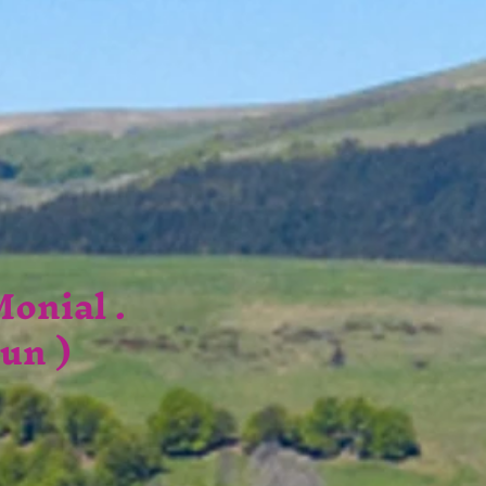
onial .
tun )