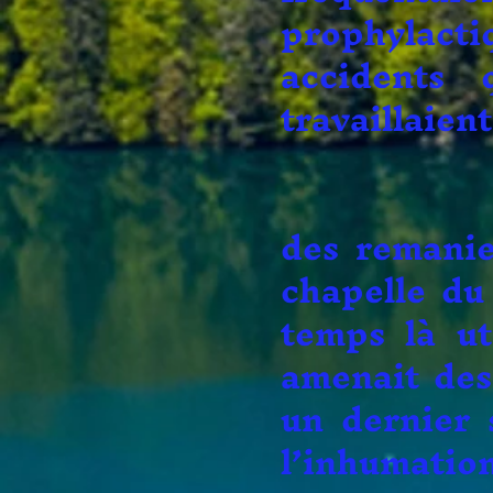
prophylacti
accidents 
travaillaient
Au XIXèm
des remanie
chapelle du 
temps là ut
amenait des
un dernier 
l’inhumation