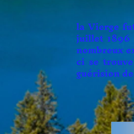
Les pèle
la Vierge fu
juillet 189
nombreux ex-
ci se trouv
guérision de