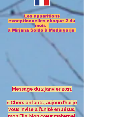
Les apparitions
exceptionnelles chaque 2 du
mois
à Mirjana Soldo à Medjugorje
Message du 2 janvier 2011
« Chers enfants, aujourd’hui je
vous invite à l’unité en Jésus,
mon Fils. Mon cœur maternel