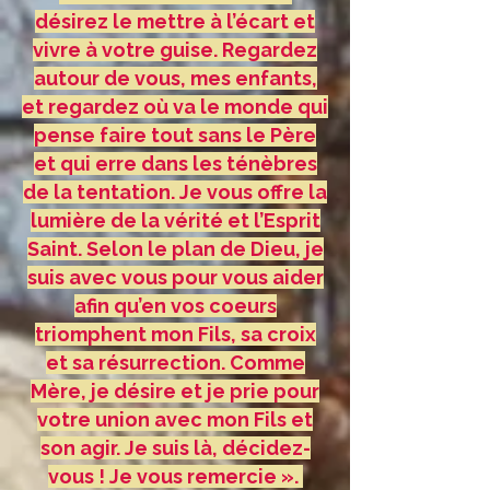
désirez le mettre à l’écart et
vivre à votre guise. Regardez
autour de vous, mes enfants,
et regardez où va le monde qui
pense faire tout sans le Père
et qui erre dans les ténèbres
de la tentation. Je vous offre la
lumière de la vérité et l’Esprit
Saint. Selon le plan de Dieu, je
suis avec vous pour vous aider
afin qu’en vos coeurs
triomphent mon Fils, sa croix
et sa résurrection. Comme
Mère, je désire et je prie pour
votre union avec mon Fils et
son agir. Je suis là, décidez-
vous ! Je vous remercie ».