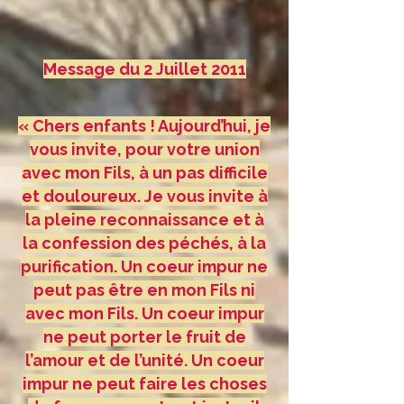
Message du 2 Juillet 2011
« Chers enfants ! Aujourd’hui, je
vous invite, pour votre union
avec mon Fils, à un pas difficile
et douloureux. Je vous invite à
la pleine reconnaissance et à
la confession des péchés, à la
purification. Un coeur impur ne
peut pas être en mon Fils ni
avec mon Fils. Un coeur impur
ne peut porter le fruit de
l’amour et de l’unité. Un coeur
impur ne peut faire les choses