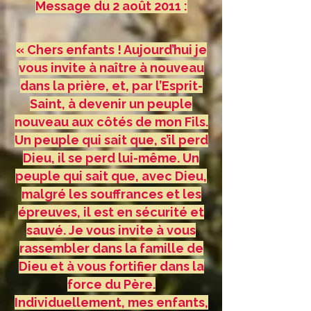
Message du 2 août 2011 :
« Chers enfants ! Aujourd’hui je
vous invite à naître à nouveau
dans la prière, et, par l’Esprit-
Saint, à devenir un peuple
nouveau aux côtés de mon Fils.
Un peuple qui sait que, s’il perd
Dieu, il se perd lui-même. Un
peuple qui sait que, avec Dieu,
malgré les souffrances et les
épreuves, il est en sécurité et
sauvé. Je vous invite à vous
rassembler dans la famille de
Dieu et à vous fortifier dans la
force du Père.
Individuellement, mes enfants,