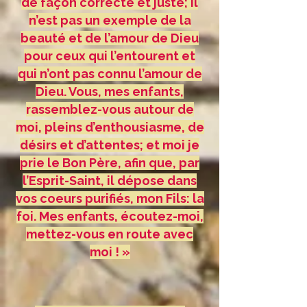
de façon correcte et juste; il
n’est pas un exemple de la
beauté et de l’amour de Dieu
pour ceux qui l’entourent et
qui n’ont pas connu l’amour de
Dieu. Vous, mes enfants,
rassemblez-vous autour de
moi, pleins d’enthousiasme, de
désirs et d’attentes; et moi je
prie le Bon Père, afin que, par
l’Esprit-Saint, il dépose dans
vos coeurs purifiés, mon Fils: la
foi. Mes enfants, écoutez-moi,
mettez-vous en route avec
moi ! »