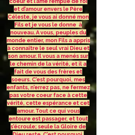
coeur et l’âme remplie de foi
et d’amour envers le Père
Céleste, je vous ai donné mon
Fils et je vous le donne à
nouveau. A vous, peuples du
monde entier, mon Fils a appris
à connaître le seul vrai Dieu et
son amour. Il vous a menés sur
le chemin de la vérité, et il a
fait de vous des frères et
soeurs. C’est pourquoi, mes
enfants, n’errez pas, ne fermez
pas votre coeur face à cette
vérité, cette espérance et cet
amour. Tout ce qui vous
entoure est passager, et tout
s’écroule; seule la Gloire de
Dieu reste. C’est pourquoi,