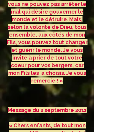
vous ne pouvez pas arrêter le
mal qui désire gouverner le
monde et le détruire. Mais,
selon la volonté de Dieu, tous
ensemble, aux côtés de mon
Fils, vous pouvez tout changer
et guérir le monde. Je vous
invite à prier de tout votre
coeur pour vos bergers, car
mon Fils les a choisis. Je vous
remercie ! »
Message du 2 septembre 2011
« Chers enfants, de tout mon