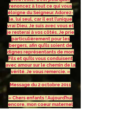
renoncez à tout ce qui vous
éloigne du Seigneur. Adorez-
le, lui seul, car il est l’unique
vrai Dieu. Je suis avec vous et
je resterai à vos côtés. Je prie
particulièrement pour les
bergers, afin qu’ils soient de
dignes représentants de mon
Fils et qu’ils vous conduisent
avec amour sur le chemin de la
vérité. Je vous remercie. »
Message du 2 octobre 2011
« Chers enfants ! Aujourd’hui
encore, mon coeur maternel
vous invite à la prière, à une