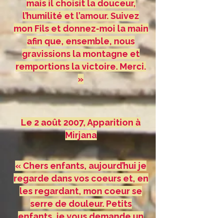
mais il choisit la douceur,
l’humilité et l’amour. Suivez
mon Fils et donnez-moi la main
afin que, ensemble, nous
gravissions la montagne et
remportions la victoire. Merci.
»
Le 2 août 2007, Apparition à
Mirjana
« Chers enfants, aujourd’hui je
regarde dans vos coeurs et, en
les regardant, mon coeur se
serre de douleur. Petits
enfants, je vous demande un