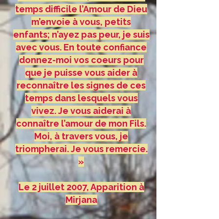
temps difficile l’Amour de Dieu
m’envoie à vous, petits
enfants; n’ayez pas peur, je suis
avec vous. En toute confiance
donnez-moi vos coeurs pour
que je puisse vous aider à
reconnaître les signes de ces
temps dans lesquels vous
vivez. Je vous aiderai à
connaître l’amour de mon Fils.
Moi, à travers vous, je
triompherai. Je vous remercie.
»
Le 2 juillet 2007, Apparition à
Mirjana