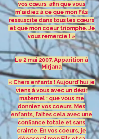
vos cœurs afin que vous
m'aidiez à ce que mon Fils
ressuscite dans tous les cœurs
et que mon coeur triomphe. Je
vous remercie ! »
Le 2 mai 2007, Apparition à
Mirjana
« Chers enfants ! Aujourd'hui je
viens à vous avec un désir
maternel : que vous me
donniez vos coeurs. Mes
enfants, faites cela avec une
confiance totale et sans
crainte. En vos coeurs, je
déposerai mon Fils et sa