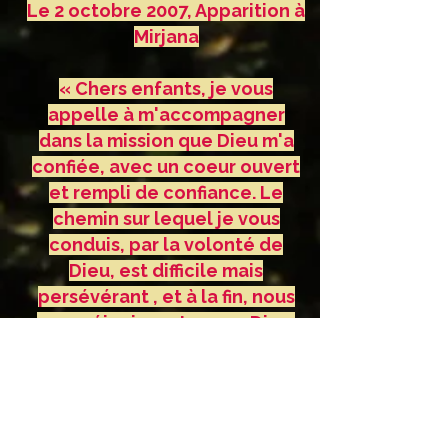
Le 2 octobre 2007, Apparition à
Mirjana
« Chers enfants, je vous
appelle à m'accompagner
dans la mission que Dieu m'a
confiée, avec un coeur ouvert
et rempli de confiance. Le
chemin sur lequel je vous
conduis, par la volonté de
Dieu, est difficile mais
persévérant , et à la fin, nous
nous réjouirons tous en Dieu.
Cependant, mes enfants, ne
cessez pas de prier pour le
don de la foi. C'est seulement
par la foi que la Parole de Dieu