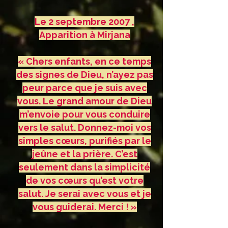
Le 2 septembre 2007 ,
Apparition à Mirjana
« Chers enfants, en ce temps
des signes de Dieu, n’ayez pas
peur parce que je suis avec
vous. Le grand amour de Dieu
m’envoie pour vous conduire
vers le salut. Donnez-moi vos
simples cœurs, purifiés par le
jeûne et la prière. C’est
seulement dans la simplicité
de vos cœurs qu’est votre
salut. Je serai avec vous et je
vous guiderai. Merci ! »