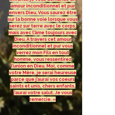
amour inconditionnel et pur
envers Dieu. Vous saurez être
sur la bonne voie lorsque vous
serez sur terre avec le corps,
mais avec l’âme toujours avec
Dieu. A travers cet amour
inconditionnel et pur vous
verrez mon Fils en tout
homme, vous ressentirez
l’union en Dieu. Moi, comme
votre Mère, je serai heureuse
parce que j’aurai vos coeurs
saints et unis, chers enfants,
j’aurai votre salut. Je vous
remercie. »