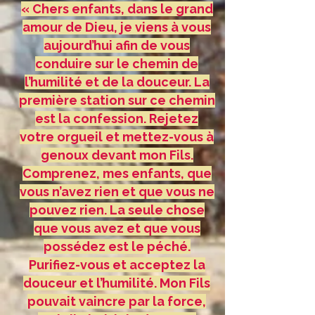
« Chers enfants, dans le grand
amour de Dieu, je viens à vous
aujourd’hui afin de vous
conduire sur le chemin de
l’humilité et de la douceur. La
première station sur ce chemin
est la confession. Rejetez
votre orgueil et mettez-vous à
genoux devant mon Fils.
Comprenez, mes enfants, que
vous n’avez rien et que vous ne
pouvez rien. La seule chose
que vous avez et que vous
possédez est le péché.
Purifiez-vous et acceptez la
douceur et l’humilité. Mon Fils
pouvait vaincre par la force,