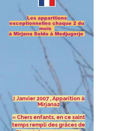
Les apparitions
exceptionnelles chaque 2 du
mois
à Mirjana Soldo à Medjugorje
Janvier 2007 , Apparition à
2
Mirjana2
« Chers enfants, en ce saint
temps rempli des grâces de