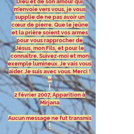
Dieu et de son amour qui
m’envoie vers vous, je vous
supplie de ne pas avoir un
cœur de pierre. Que le jeûne
et la prière soient vos armes
pour vous rapprocher de
Jésus, mon Fils, et pour le
connaître. Suivez-moi et mon
exemple lumineux. Je vais vous
aider. Je suis avec vous. Merci !
»
2 février 2007, Apparition à
Mirjana
Aucun message ne fut transmis
.