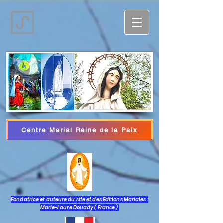
Centre Marial Reine de la Paix
Log In
Fondatrice et auteure du site et des Editions Mariales :
Marie-Laure Douady ( France )